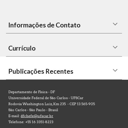
Informações de Contato
Currículo
Publicações Recentes
Departamento de Física -
DF
Universidade Federal de São Carlos - UFSCar
Rodovia Washington Luiz, Km 235 - CEP 13.565-905
São Carlos - São Paulo - Brasil
E-mail:
dfchefe@ufscar.br
Telefone: +55 16 3351-8223