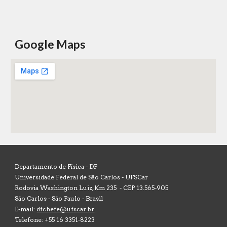
Google Maps
Departamento de Física -
DF
Universidade Federal de São Carlos - UFSCar
Rodovia Washington Luiz, Km 235 - CEP 13.565-905
São Carlos - São Paulo - Brasil
E-mail:
dfchefe@ufscar.br
Telefone: +55 16 3351-8223